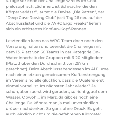
4 Tage vor Ende der Challenge wird es im Chat
philosophisch. „Schmerz ist Schwäche, die den
Körper verlässt“, lautet die Devise. „Die Ratten“, der
“Deep Cove Rowing Club” (seit Tag 26 neu auf der
Abschussliste) und die „WRC Ergo Freaks“ liefern
sich ein erbittertes Kopf-an-Kopf-Rennen.
Letztendlich kann das WRC-Team doch noch den
Vorsprung halten und beendet die Challenge mit
dem 13. Platz von 60 Teams in der Kategorie On-
Water innerhalb der Gruppen mit 6-20 Mitgliedern
(Platz 3 über den Durchschnitt von 297km
gerechnet). Beim Abschlussabendessen im Al Fiume
nach einer letzten gemeinsamen Kraftanstrengung
im Verein sind alle glücklich, dass die Quälerei erst
einmal vorbei ist. Im nächsten Jahr wieder? Ja
schon, aber zuerst wird gerudert, so richtig, auf dem
Wasser. Obwohl… im März, da gibt es noch eine
Challenge. Da könnte man ja mal unverbindlich
drüber nachdenken. So ganz ohne Druck. Es geht
auch wirklich nicht um die gefahrenen Kilometer,