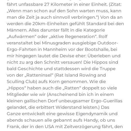
fährt unfassbare 27 Kilometer in einer Einheit. (Zitat:
„Wenn man schon auf den Sohn warten muss, kann
man die Zeit ja auch sinnvoll verbringen.“) Von da an
werden die 20km-Einheiten gefühlt Standard bei den
Männern. Alles darunter fällt in die Kategorie
„Aufwärmen“ oder „aktive Regeneration“. Rolf
veranstaltet bei Minusgraden ausgiebige Outdoor-
Ergo-Fahrten in Mannheim vor der Bootshalle, bei
mir hingegen lautet die Devise eher: Überleben und
nicht zu arg den Schnitt versauen! Die Hippos sind
bald Geschichte und stattdessen wird die Truppe
von der „Ratteninsel“ (Rat Island Rowing and
Sculling Club) aufs Korn genommen. Wie die
„Hippos“ haben auch die „Ratten“ doppelt so viele
Mitglieder wie wir (Anscheinend bin ich in einem
kleinen gallischen Dorf unbeugsamer Ergo-Guerillas
gelandet, die erbittert Widerstand leisten.) Das
Ganze entwickelt eine gewisse Eigendynamik und
abends schauen alle gebannt aufs Handy, ob uns
Frank, der in den USA mit Zeitverzögerung fährt, den