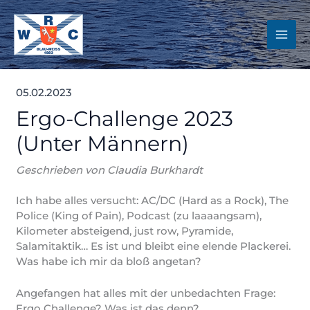
Zum
Inhalt
springen
05.02.2023
Ergo-Challenge 2023
(Unter Männern)
Geschrieben von Claudia Burkhardt
Ich habe alles versucht: AC/DC (Hard as a Rock), The
Police (King of Pain), Podcast (zu laaaangsam),
Kilometer absteigend, just row, Pyramide,
Salamitaktik… Es ist und bleibt eine elende Plackerei.
Was habe ich mir da bloß angetan?
Angefangen hat alles mit der unbedachten Frage:
Ergo Challenge? Was ist das denn?