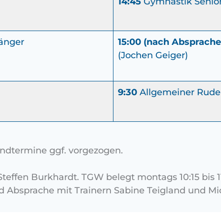
14:45
Gymnastik Senior
änger
15:00
(nach Absprache
(Jochen Geiger)
9:30
Allgemeiner Ruderb
ndtermine ggf. vorgezogen.
effen Burkhardt. TGW belegt montags 10:15 bis 11:
d Absprache mit Trainern Sabine Teigland und M