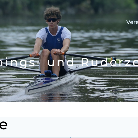
Ver
nings- und Ruderz
e