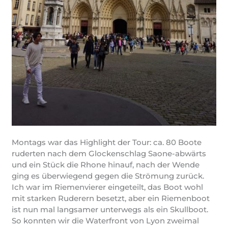
Montags war das Highlight der Tour: ca. 80 Boote
ruderten nach dem Glockenschlag Saone-abwärts
und ein Stück die Rhone hinauf, nach der Wende
ging es überwiegend gegen die Strömung zurück.
Ich war im Riemenvierer eingeteilt, das Boot wohl
mit starken Ruderern besetzt, aber ein Riemenboot
ist nun mal langsamer unterwegs als ein Skullboot.
So konnten wir die Waterfront von Lyon zweimal