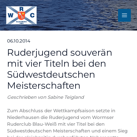
Zum
Inhalt
springen
06.10.2014
Ruderjugend souverän
mit vier Titeln bei den
Südwestdeutschen
Meisterschaften
Geschrieben von Sabine Teigland
Zum Abschluss der Wettkampfsaison setzte in
Niederhausen die Ruderjugend vom Wormser
Ruderclub Blau-Weiß mit vier Titel bei den
Südwestdeutschen Meisterschaften und einem Sieg