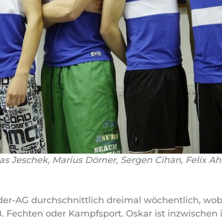
as Jeschek, Marius Dörner, Sergen Cihan, Felix Ahle
uder-AG durchschnittlich dreimal wöchentlich, wob
 B. Fechten oder Kampfsport. Oskar ist inzwischen 