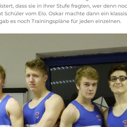
ert, dass sie in ihrer Stufe fragten, wer denn noc
ht Schüler vom Elo. Oskar machte dann ein klass
gab es noch Trainingspläne für jeden einzelnen.