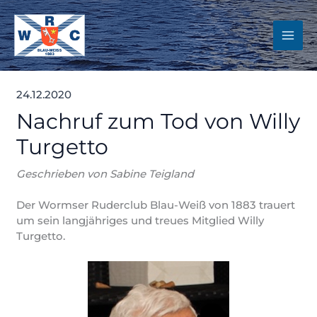
Zum
Inhalt
springen
24.12.2020
Nachruf zum Tod von Willy
Turgetto
Geschrieben von Sabine Teigland
Der Wormser Ruderclub Blau-Weiß von 1883 trauert
um sein langjähriges und treues Mitglied Willy
Turgetto.