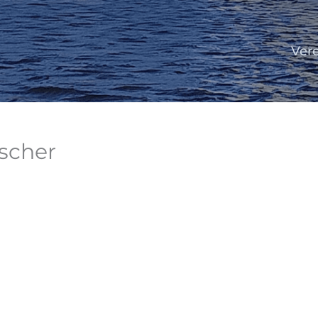
Ver
tscher