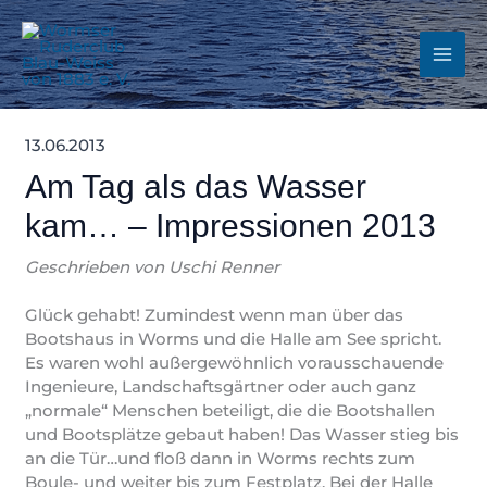
Zum
Inhalt
springen
13.06.2013
Am Tag als das Wasser
kam… – Impressionen 2013
Geschrieben von Uschi Renner
Glück gehabt! Zumindest wenn man über das
Bootshaus in Worms und die Halle am See spricht.
Es waren wohl außergewöhnlich vorausschauende
Ingenieure, Landschaftsgärtner oder auch ganz
„normale“ Menschen beteiligt, die die Bootshallen
und Bootsplätze gebaut haben! Das Wasser stieg bis
an die Tür…und floß dann in Worms rechts zum
Boule- und weiter bis zum Festplatz. Bei der Halle